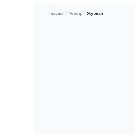
Главная
Реестр
Журнал
СРЕТЕНСК
ISSN
2782-6066
К
ASNAP-J000174
ASNAP ID
Подать статью
О ЖУРНАЛЕ
«СРЕТЕНСКОЕ СЛОВО» — рецензиру
государства, входящее в перечень
Индексируется в: Белый список. С