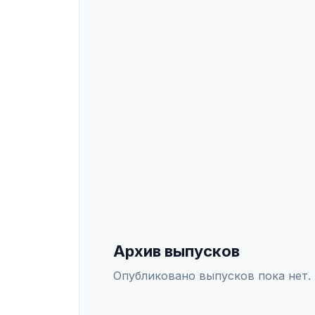
5.11.2 — Историческая теология, 5
публикует оригинальные научные с
Подать статью можно онлайн чер
ИНДЕКСАЦИЯ
Scopus
WoS
РИНЦ
DO
СПЕЦИАЛЬНОСТИ ВАК
5.11.1
—
Теоретическая теология
5.1
5.11.3
—
Практическая теология
Архив выпусков
Опубликовано выпусков пока нет.