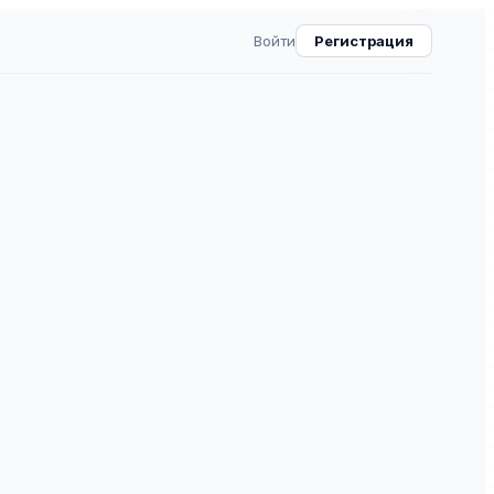
Войти
Регистрация
ОЕ СЛОВО
3
ВАК
30.0
6
⧉
емое научное издание в области права и
 ВАК (категория 4). ISSN 2782-6066.
пециальности: 5.11.1 — Теоретическая теология,