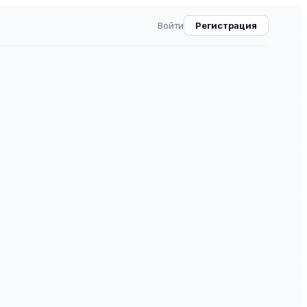
Войти
Регистрация
теринбургской дуxовной
ВАК
40.0
6
⧉
вной семинарии» — рецензируемое научное