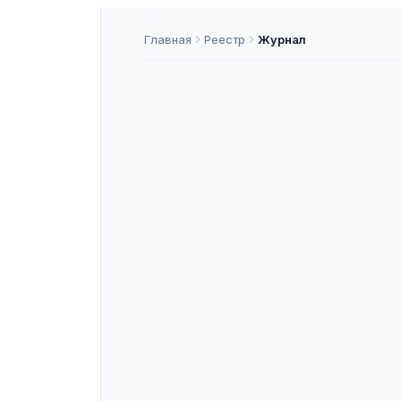
Главная
Реестр
Журнал
Вестник Ека
семинарии
ISSN
2224-5391
К2
ASNAP-J000034
ASNAP ID
Подать статью
О ЖУРНАЛЕ
«Вестник Екатеринбургской дуxо