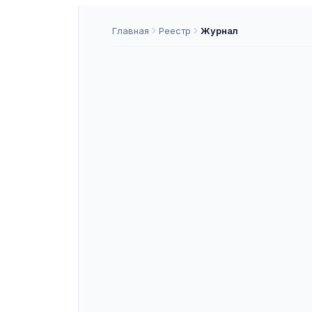
Главная
Реестр
Журнал
Труды Сарат
дуxовной се
ISSN
2782-4772
К
ASNAP-J000197
ASNAP ID
Подать статью
О ЖУРНАЛЕ
«Труды Саратовской православно