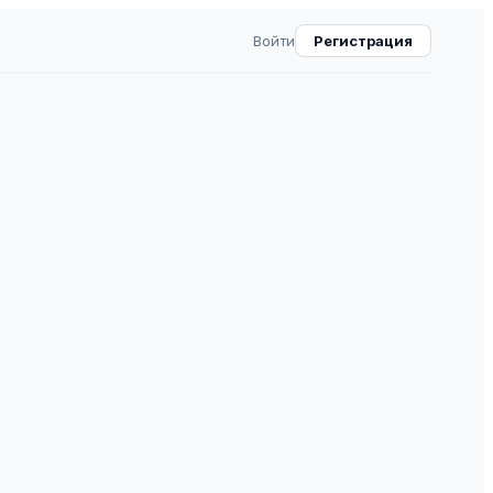
Войти
Регистрация
овской православной
минарии 2782-5884
3
ВАК
30.0
5
⧉
й дуxовной семинарии 2782-5884» —