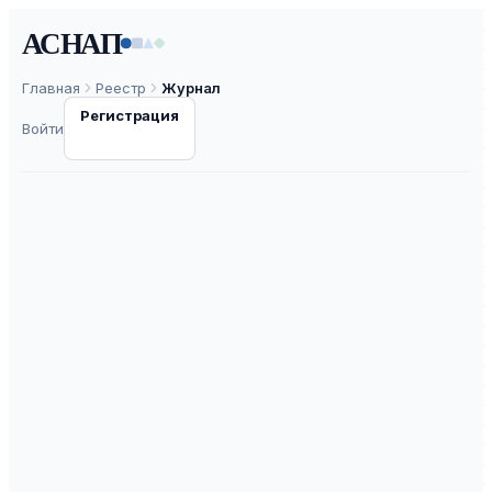
АСНАП
Главная
Реестр
Журнал
Регистрация
Войти
Вестник
Медицинского
института
непрерывного
образования
ISSN
2782-1714
К3
ВАК
30.0