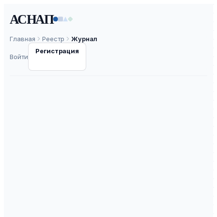
АСНАП
Главная
Реестр
Журнал
Регистрация
Войти
Арабистика
Евразии (Eurasian
Arabic Studies)
ISSN
2619-1261
—
ВАК
30.0
ASNAP-J0000193
⧉
ASNAP ID
Подать статью