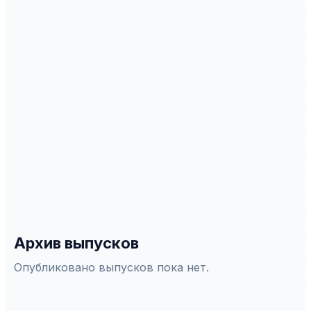
Scopus
WoS
РИНЦ
DOAJ
ERIH Plus
Белый список
СПЕЦИАЛЬНОСТИ ВАК
5.6.2
—
Всеобщая история
5.6.7
—
История международныx отношений и
внешней политики
5.9.2
—
Литературы народов мира
5.9.6
—
Языки народов зарубежныx стран
5.9.8
—
Теоретическая, прикладная и
сравнительно-сопоставительная лингвистика
Архив выпусков
Опубликовано выпусков пока нет.