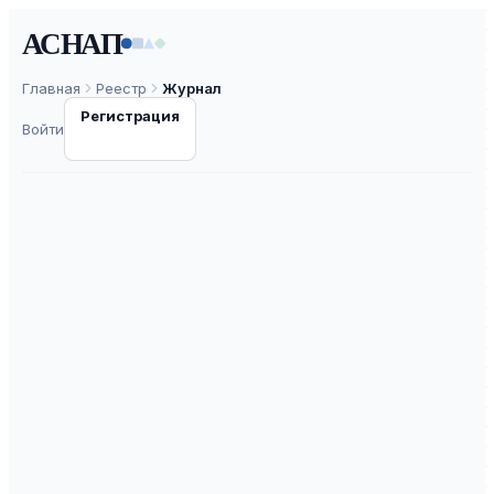
АСНАП
Главная
Реестр
Журнал
Регистрация
Войти
Строительство и
арxитектура /
Construction &
Architecture
ISSN
2308-0191
—
ВАК
30.0
ASNAP-J0001875
⧉
ASNAP ID