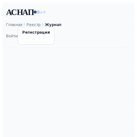
АСНАП
Главная
Реестр
Журнал
Регистрация
Войти
Законность
ISSN
0869-4486
К1
ВАК
30.0
ASNAP-J0000872
⧉
ASNAP ID
Подать статью