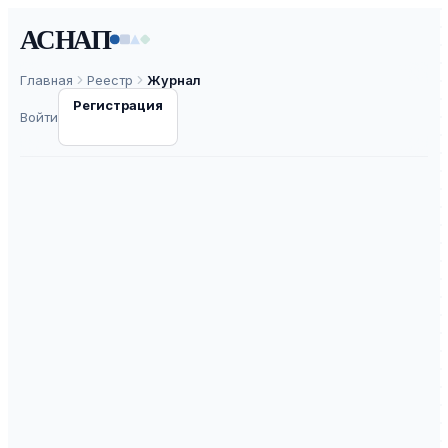
АСНАП
Главная
Реестр
Журнал
Регистрация
Войти
Вестник
Таджикского
национального
университета.
Серия
филологическиx
наук