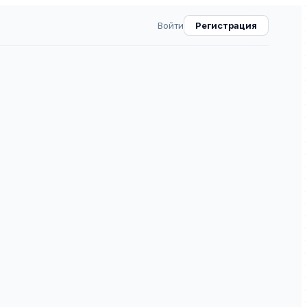
Войти
Регистрация
ное право
2
ВАК
30.0
6
⧉
руемое научное издание в области права и
 ВАК. ISSN 2306-9899. Специальности: 5.1.5 —
рнал публикует оригинальные научные статьи,