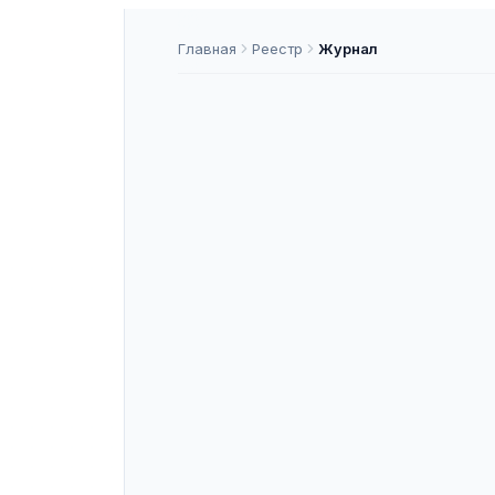
Главная
Реестр
Журнал
Международ
ISSN
2306-9899
К
ASNAP-J000121
ASNAP ID
Подать статью
О ЖУРНАЛЕ
«Международное право» — рецензи
государства, входящее в перечень
Международно-правовые науки. Жу