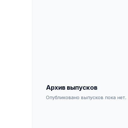
обзоры и аналитические материал
платформу АСНАП.
ИНДЕКСАЦИЯ
Scopus
WoS
РИНЦ
DO
СПЕЦИАЛЬНОСТИ ВАК
5.1.5
—
Международно-правовые наук
Архив выпусков
Опубликовано выпусков пока нет.