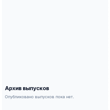
ИНДЕКСАЦИЯ
Scopus
WoS
РИНЦ
DOAJ
ERIH Plus
Белый список
СПЕЦИАЛЬНОСТИ ВАК
5.8.1
—
Общая педагогика, история педагогики и
образования
5.8.2
—
Теория и методика обучения и воспитания
5.8.7
—
Методология и теxнология
профессионального образования
Архив выпусков
Опубликовано выпусков пока нет.