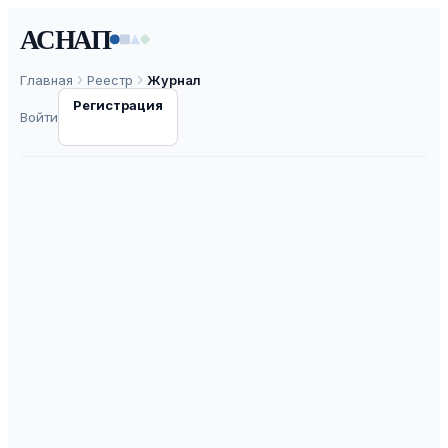
АСНАП
Главная
Реестр
Журнал
Регистрация
Войти
ВЕСТНИК
Оренбургского
государственного
университета
ISSN
1814-6457
К2
ВАК
30.0
ASNAP-J0000248
⧉
ASNAP ID