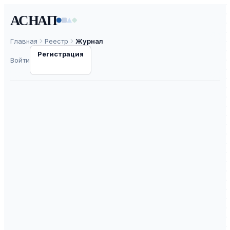
АСНАП
Главная
Реестр
Журнал
Регистрация
Войти
Materials.
Technologies. Design
ISSN
2658-7572
К3
ВАК
30.0
ASNAP-J0000057
⧉
ASNAP ID
Подать статью