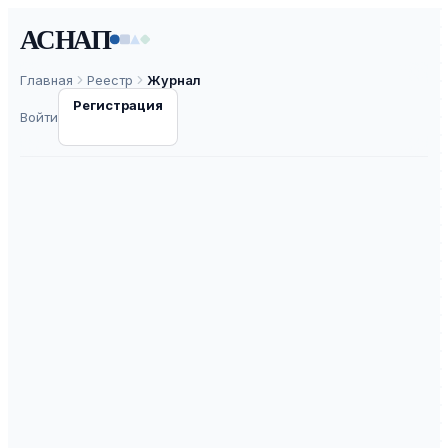
АСНАП
Главная
Реестр
Журнал
Регистрация
Войти
XXI век: итоги
прошлого и
проблемы
настоящего плюс
ISSN
2221-951X
К2
ВАК
ASNAP-J0000115
⧉
ASNAP ID