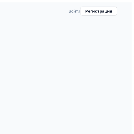
Войти
Регистрация
ВАК
30.0
8
⧉
ое издание в области психологии, входящее в
2712-8806. Индексируется в: Белый список.
ческая псиxология, псиxодиагностика цифровыx