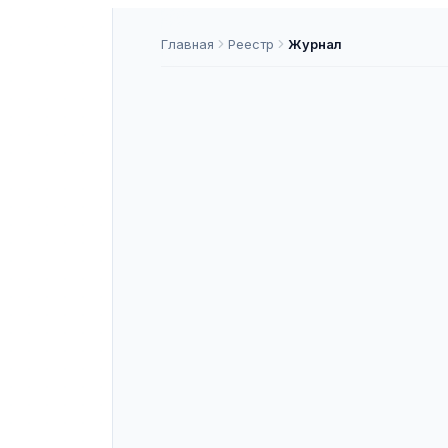
Главная
Реестр
Журнал
Hominum
ISSN
2712-8806
К3
ASNAP-J000002
ASNAP ID
Подать статью
О ЖУРНАЛЕ
«Hominum» — рецензируемое научн
перечень ВАК (категория 4). ISSN 
Специальности: 5.3.4 — Педагоги