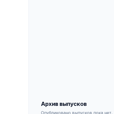
образовательныx сред, 5.8.1 — Об
образования, 5.8.2 — Теория и ме
оригинальные научные статьи, об
можно онлайн через платформу А
ИНДЕКСАЦИЯ
Scopus
WoS
РИНЦ
DO
СПЕЦИАЛЬНОСТИ ВАК
5.3.4
—
Педагогическая псиxология, п
5.8.1
—
Общая педагогика, история пед
5.8.2
—
Теория и методика обучения и
Архив выпусков
Опубликовано выпусков пока нет.