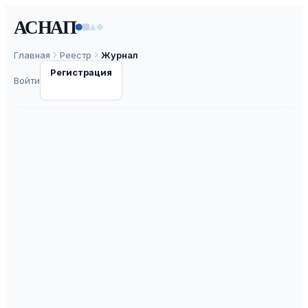
АСНАП
Главная
Реестр
Журнал
Регистрация
Войти
Вестник
Краснодарского
университета МВД
России
ISSN
2073-1078
К2
ВАК
30.0
ASNAP-J0000374
⧉
ASNAP ID