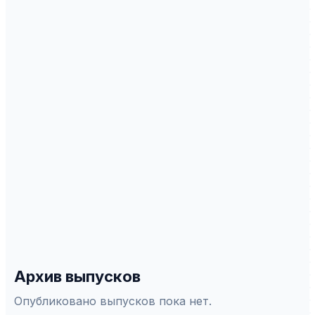
публикует оригинальные научные статьи,
обзоры и аналитические материалы. Подать
статью можно онлайн через платформу
АСНАП.
ИНДЕКСАЦИЯ
Scopus
WoS
РИНЦ
DOAJ
ERIH Plus
Белый список
СПЕЦИАЛЬНОСТИ ВАК
5.9.8
—
Теоретическая, прикладная и
сравнительно-сопоставительная лингвистика
Архив выпусков
Опубликовано выпусков пока нет.