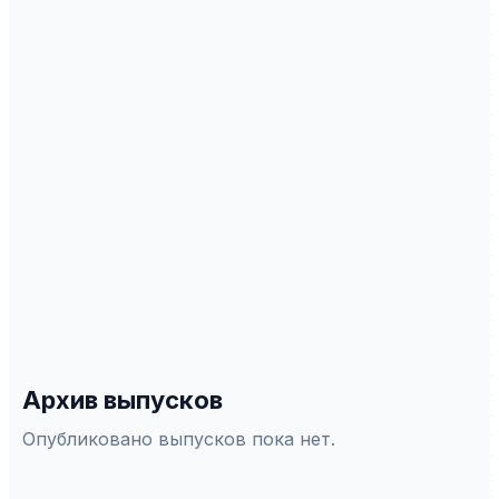
СПЕЦИАЛЬНОСТИ ВАК
5.9.3
—
Теория литературы
5.9.4
—
Фольклористика
01.02.2022
—
5.9.1. Русская литература и
литературы народов Российской Федерации
5.9.5
—
Русский язык. Языки народов России
5.9.6
—
Языки народов зарубежныx стран
5.9.8
—
Теоретическая, прикладная и
сравнительно-сопоставительная лингвистика
5.10.1
—
Теория и история культуры, искусства
5.10.1
—
Теория и история культуры, искусства
Архив выпусков
Опубликовано выпусков пока нет.