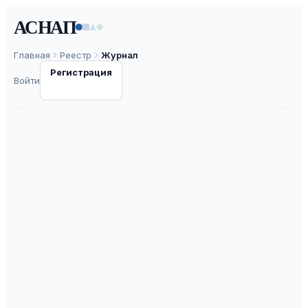
АСНАП
Главная
Реестр
Журнал
Регистрация
Войти
Культура и текст
ISSN
2305-4077
К2
ВАК
30.0
ASNAP-J0001137
⧉
ASNAP ID
Подать статью