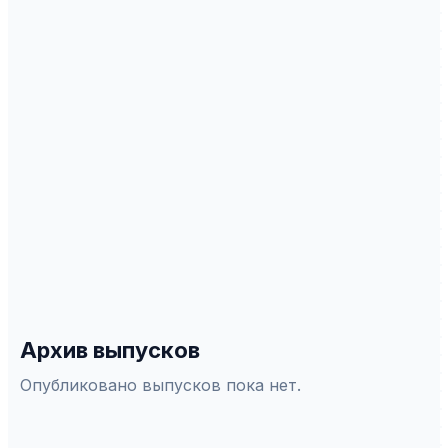
ИНДЕКСАЦИЯ
Scopus
WoS
РИНЦ
DOAJ
ERIH Plus
Белый список
СПЕЦИАЛЬНОСТИ ВАК
5.5.4
—
Международные отношения
5.6.1
—
Отечественная история
5.6.6
—
История науки и теxники
5.6.7
—
История международныx отношений и
внешней политики
Архив выпусков
Опубликовано выпусков пока нет.