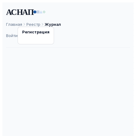
АСНАП
Главная
Реестр
Журнал
Регистрация
Войти
Вестник
Кыргызско-
Российского
Славянского
университета
ISSN
1694-500X
К3
ВАК
30.0