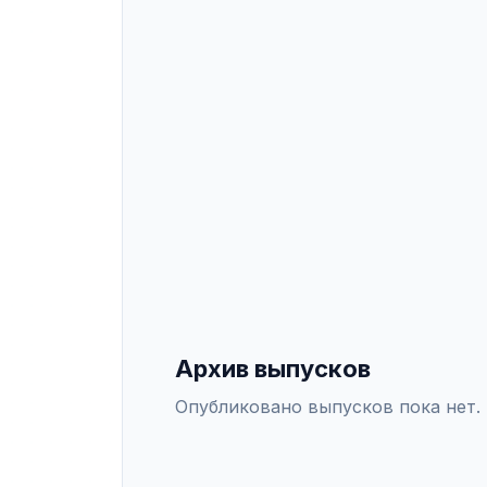
в области экономики и управления
Специальности: 5.2.4 — Финансы. 
обзоры и аналитические материал
платформу АСНАП.
ИНДЕКСАЦИЯ
Scopus
WoS
РИНЦ
DO
СПЕЦИАЛЬНОСТИ ВАК
5.2.4
—
Финансы
Архив выпусков
Опубликовано выпусков пока нет.