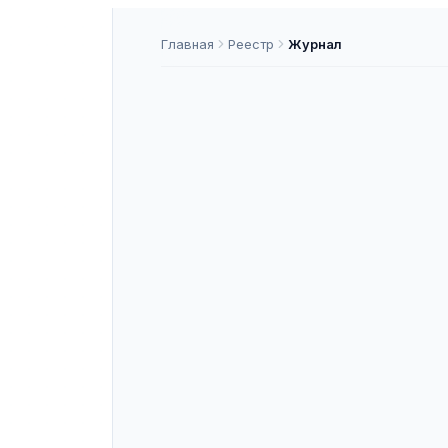
Главная
Реестр
Журнал
Вестник Уни
«ТИСБИ»
ISSN
2949-2955
К
ASNAP-J000057
ASNAP ID
Подать статью
О ЖУРНАЛЕ
«Вестник Университета управлен