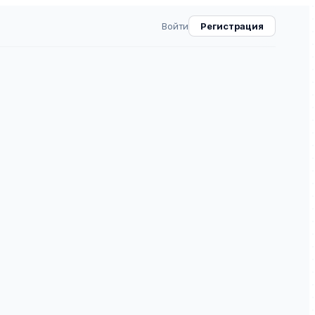
Войти
Регистрация
верситета управления
3
ВАК
30.0
2
⧉
ия «ТИСБИ»» — рецензируемое научное издание