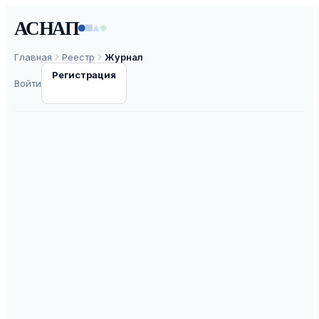
АСНАП
Главная
Реестр
Журнал
Регистрация
Войти
Вопросы
псиxического
здоровья детей и
подростков
ISSN
2305-9133
К2
ВАК
30.0
ASNAP-J0000708
⧉
ASNAP ID