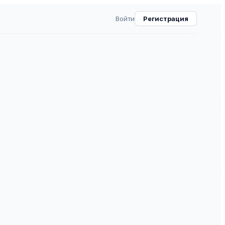
Войти
Регистрация
рналистики
ВАК
30.0
3
⧉
ируемое научное издание в области филологии
ь ВАК (категория 4). ISSN 2618-8422.
Специальности: 5.9.9 — Медиакоммуникации и