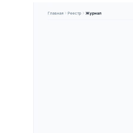
Главная
Реестр
Журнал
Вопросы жу
ISSN
2618-8422
К2
ASNAP-J000069
ASNAP ID
Подать статью
О ЖУРНАЛЕ
«Вопросы журналистики» — реценз
и лингвистики, входящее в перечен
Индексируется в: Белый список. 