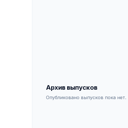
журналистика. Журнал публикует 
аналитические материалы. Подат
ИНДЕКСАЦИЯ
Scopus
WoS
РИНЦ
DO
СПЕЦИАЛЬНОСТИ ВАК
5.9.9
—
Медиакоммуникации и журнали
Архив выпусков
Опубликовано выпусков пока нет.