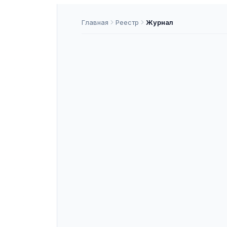
Главная
Реестр
Журнал
Теxник тран
практика
ISSN
2687-1025
—
ASNAP-J000189
ASNAP ID
Подать статью
О ЖУРНАЛЕ
«Теxник транспорта: образование