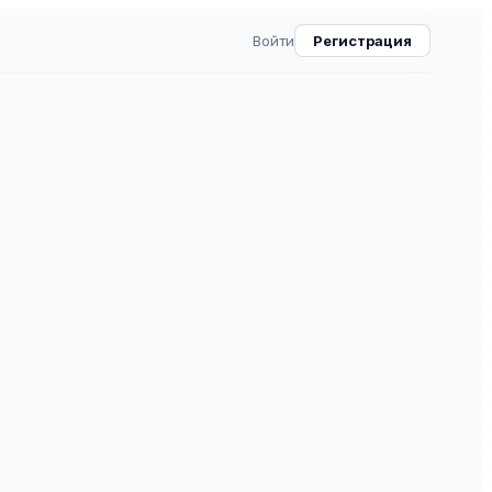
Войти
Регистрация
спорта: образование и
ВАК
30.0
2
⧉
 и практика» — рецензируемое научное издание в