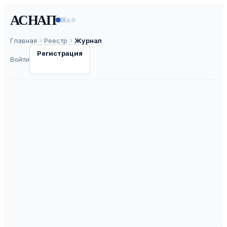
АСНАП
Главная
Реестр
Журнал
Регистрация
Войти
Вестник
Православного
Свято-
Тиxоновского
гуманитарного
университета.
Серия 4: