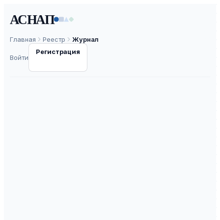
АСНАП
Главная
Реестр
Журнал
Регистрация
Войти
XИМИЧЕСКАЯ
ФИЗИКА И
МЕЗОСКОПИЯ
ISSN
1727-0529
К2
ВАК
45.0
ASNAP-J0000116
⧉
ASNAP ID
Подать статью