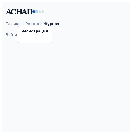
АСНАП
Главная
Реестр
Журнал
Регистрация
Войти
Reviews on Advanced
Materials and
Technologies
ISSN
2687-0568
К3
ВАК
30.0
ASNAP-J0000083
⧉
ASNAP ID
Подать статью