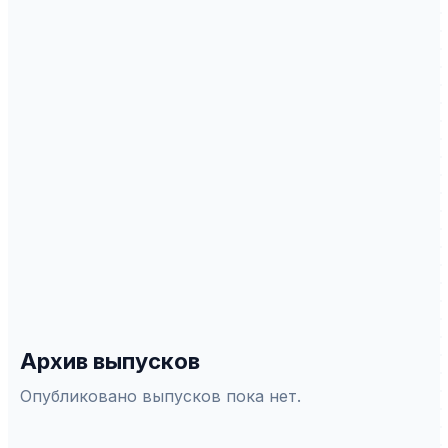
ИНДЕКСАЦИЯ
Scopus
WoS
РИНЦ
DOAJ
ERIH Plus
Белый список
СПЕЦИАЛЬНОСТИ ВАК
5.2.1
—
Экономическая теория
5.2.2
—
Математические, статистические и
инструментальные методы в экономике
5.2.3
—
Региональная и отраслевая экономика
5.2.4
—
Финансы
5.2.5
—
Мировая экономика
5.2.6
—
Менеджмент
Архив выпусков
Опубликовано выпусков пока нет.