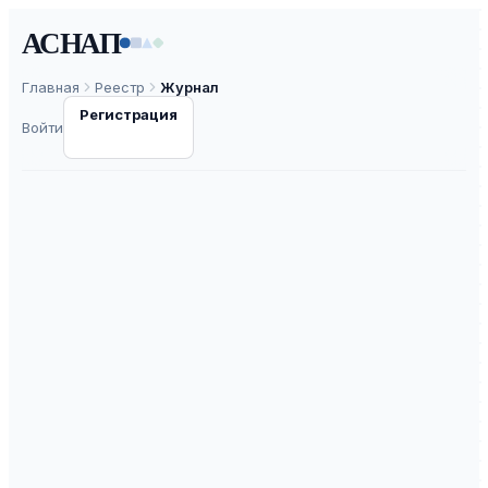
АСНАП
Главная
Реестр
Журнал
Регистрация
Войти
Региональная и
отраслевая
экономика
ISSN
2782-4578
К3
ВАК
30.0
ASNAP-J0001694
⧉
ASNAP ID
Подать статью