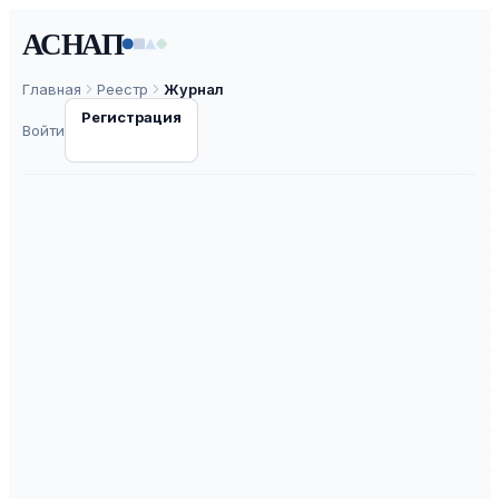
АСНАП
Главная
Реестр
Журнал
Регистрация
Войти
Международный
научно-
практический
журнал Экономика
и качество систем
связи
ISSN
2500-1833
—
ВАК