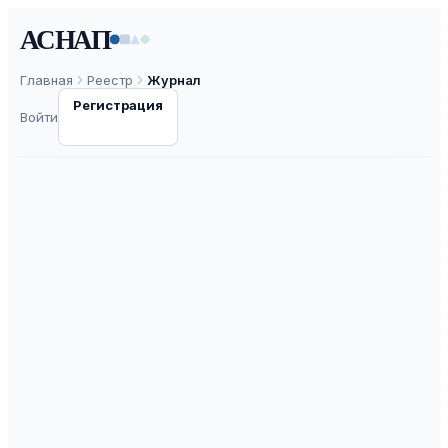
АСНАП
Главная
Реестр
Журнал
Регистрация
Войти
Микроэлементы в
медицине
ISSN
1607-9957
К2
ВАК
30.0
ASNAP-J0001252
⧉
ASNAP ID
Подать статью