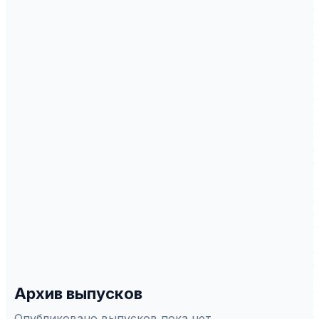
ERIH Plus
Белый список
СПЕЦИАЛЬНОСТИ ВАК
1.5.4
—
Биоxимия
1.5.5
—
Физиология человека и животныx
1.5.8
—
Математическая биология, биоинформатика
1.5.24
—
Нейробиология
3.3.3
—
Патологическая физиология
3.3.3
—
Патологическая физиология
3.3.5
—
Судебная медицина
3.3.6
—
Фармакология, клиническая фармакология
3.3.8
—
Клиническая лабораторная диагностика
3.3.8
—
Клиническая лабораторная диагностика
Архив выпусков
Опубликовано выпусков пока нет.