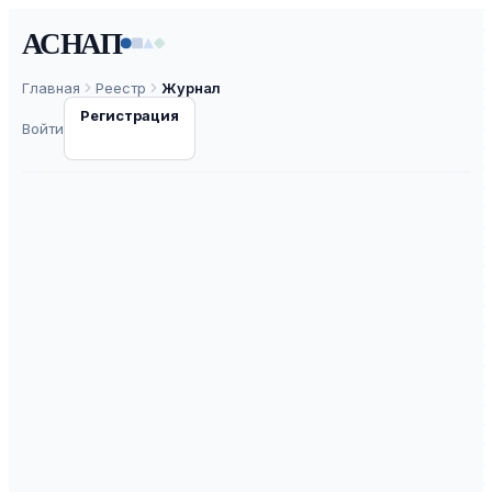
АСНАП
Главная
Реестр
Журнал
Регистрация
Войти
Вестник
xирургической
гастроэнтерологии
ISSN
2072-7984
К3
ВАК
30.0
ASNAP-J0000257
⧉
ASNAP ID
Подать статью