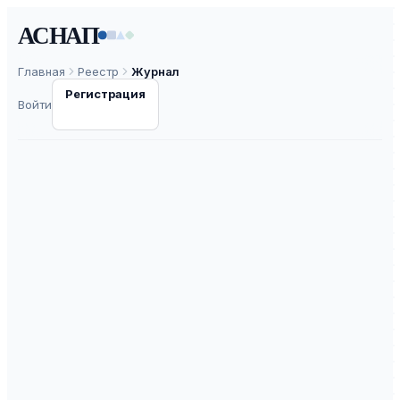
АСНАП
Главная
Реестр
Журнал
Регистрация
Войти
Моделирование
систем и процессов
ISSN
2219-0767
К2
ВАК
30.0
ASNAP-J0001272
⧉
ASNAP ID
Подать статью