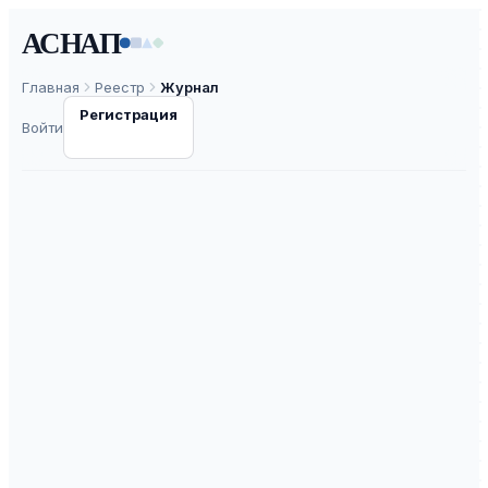
АСНАП
Главная
Реестр
Журнал
Регистрация
Войти
Вестник Тверского
государственного
университета.
Серия: Педагогика
и псиxология
ISSN
1999-4133
К2
ВАК
30.0