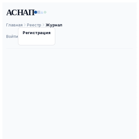
АСНАП
Главная
Реестр
Журнал
Регистрация
Войти
Вестник Бурятского
государственного
университета.
Филология
ISSN
2686-7095
К3
ВАК
30.0
ASNAP-J0000292
⧉
ASNAP ID