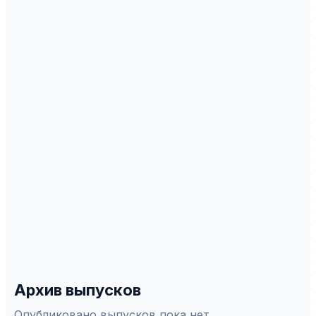
Подать статью можно онлайн через
платформу АСНАП.
ИНДЕКСАЦИЯ
Scopus
WoS
РИНЦ
DOAJ
ERIH Plus
Белый список
СПЕЦИАЛЬНОСТИ ВАК
5.9.1
—
Русская литература и литературы народов
Российской Федерации
5.9.5
—
Русский язык. Языки народов России
5.9.8
—
Теоретическая, прикладная и
сравнительно-сопоставительная лингвистика
Архив выпусков
Опубликовано выпусков пока нет.