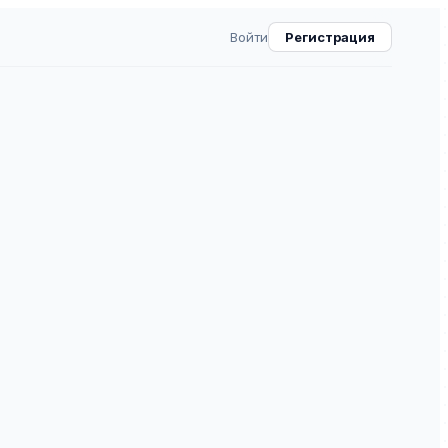
Войти
Регистрация
еровского государственного
а. Серия: Гуманитарные и
 науки = Bulletin of
e University. Series:
d Social Sciences
ВАК
40.0
8
⧉