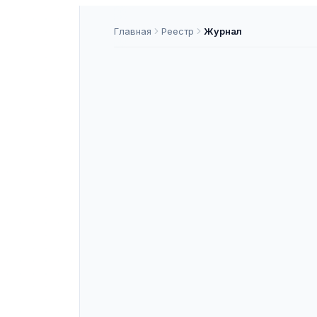
Главная
Реестр
Журнал
Вестник Кем
университет
общественные
Kemerovo Stat
Humanities an
ISSN
2542-1840
—
ASNAP-J000036
ASNAP ID
Подать статью