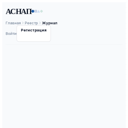
АСНАП
Главная
Реестр
Журнал
Регистрация
Войти
Образование и
культурное
пространство
ISSN
2713-2803
К3
ВАК
30.0
ASNAP-J0001453
⧉
ASNAP ID
Подать статью