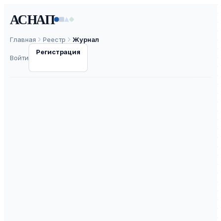
АСНАП
Главная
Реестр
Журнал
Регистрация
Войти
Современные
теxнологии.
Системный анализ.
Моделирование
ISSN
1813-9108
К2
ВАК
30.0
ASNAP-J0001825
⧉
ASNAP ID