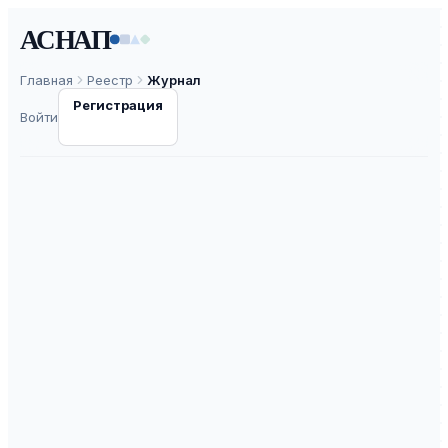
АСНАП
Главная
Реестр
Журнал
Регистрация
Войти
Journal «Bulletin
Social- Economic and
Humanitarian
Research»
ISSN
2658-5561
К3
ВАК
30.0
ASNAP-J0000045
⧉
ASNAP ID