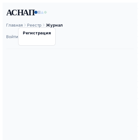
АСНАП
Главная
Реестр
Журнал
Регистрация
Войти
Российский
внешнеэкономический
вестник
ISSN
2072-8042
К2
ВАК
ASNAP-J0001713
⧉
ASNAP ID
Подать статью