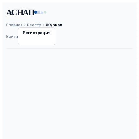
АСНАП
Главная
Реестр
Журнал
Регистрация
Войти
Вестник
Московского
финансово-
юридического
университета
МФЮА
ISSN
2224-669X
К3
ВАК