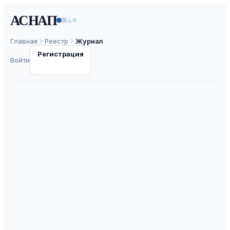
АСНАП
Главная
Реестр
Журнал
Регистрация
Войти
Вестник
Шадринского
государственного
педагогического
университета
ISSN
2542-0291
К3
ВАК
30.0