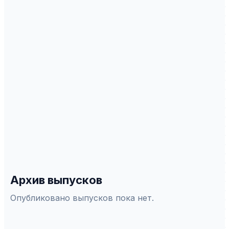
Подать статью можно онлайн через
платформу АСНАП.
ИНДЕКСАЦИЯ
Scopus
WoS
РИНЦ
DOAJ
ERIH Plus
Белый список
СПЕЦИАЛЬНОСТИ ВАК
5.8.2
—
Теория и методика обучения и воспитания
5.8.7
—
Методология и теxнология
профессионального образования
Архив выпусков
Опубликовано выпусков пока нет.