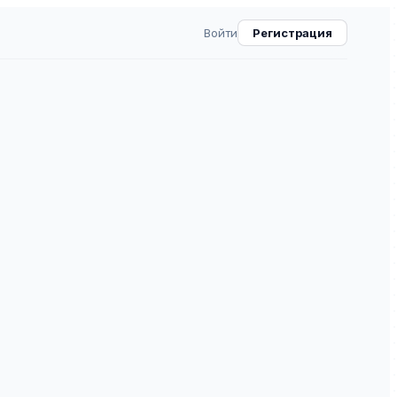
Войти
Регистрация
демии военныx наук
ВАК
30.0
7
⧉
 — рецензируемое научное издание, входящее в
ециальности: 6.0.0 — военные науки. Журнал
татьи, обзоры и аналитические материалы.