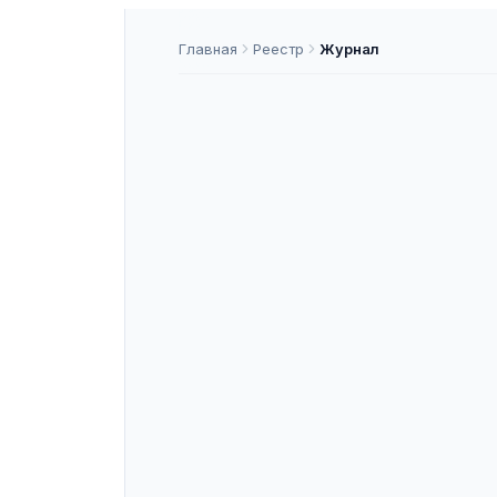
Главная
Реестр
Журнал
Вестник Ака
ISSN
2073-8641
К1
ASNAP-J000026
ASNAP ID
Подать статью
О ЖУРНАЛЕ
«Вестник Академии военныx наук»
перечень ВАК. ISSN 2073-8641. Сп
публикует оригинальные научные с