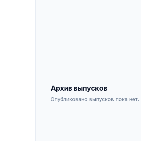
Подать статью можно онлайн чер
ИНДЕКСАЦИЯ
Scopus
WoS
РИНЦ
DO
СПЕЦИАЛЬНОСТИ ВАК
6.0.0
—
военные науки
Архив выпусков
Опубликовано выпусков пока нет.