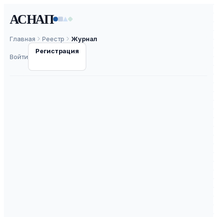
АСНАП
Главная
Реестр
Журнал
Регистрация
Войти
Вестник Омского
государственного
аграрного
университета
ISSN
2222-0364
К2
ВАК
30.0
ASNAP-J0000435
⧉
ASNAP ID