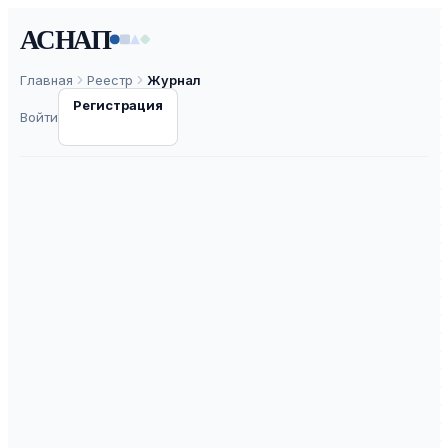
АСНАП
Главная
Реестр
Журнал
Регистрация
Войти
Вестник воздушно-
космической
обороны
ISSN
2311-830X
К3
ВАК
30.0
ASNAP-J0000608
⧉
ASNAP ID
Подать статью