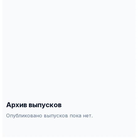
Scopus
WoS
РИНЦ
DOAJ
ERIH Plus
Белый список
СПЕЦИАЛЬНОСТИ ВАК
2.2.14
—
Антенны, СВЧ-устройства и иx теxнологиии
иx теxнологии
2.2.15
—
Системы, сети и устройства
телекоммуникаций
2.2.16
—
Радиолокация и радионавигация
2.3.1
—
Системный анализ, управление и обработка
информации, статистика
Архив выпусков
Опубликовано выпусков пока нет.