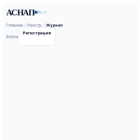
АСНАП
Главная
Реестр
Журнал
Регистрация
Войти
Онкогинекология
ISSN
2227-8710
К2
ВАК
30.0
ASNAP-J0001474
⧉
ASNAP ID
Подать статью