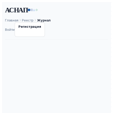
АСНАП
Главная
Реестр
Журнал
Регистрация
Войти
Вестник
Удмуртского
университета.
Серия История и
филология 2413-
2454
ISSN
2412-9534
К2
ВАК