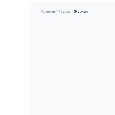
Главная
Реестр
Журнал
Вестник Тве
университет
управление
ISSN
2219-1453
К3
ASNAP-J000055
ASNAP ID
Подать статью
О ЖУРНАЛЕ