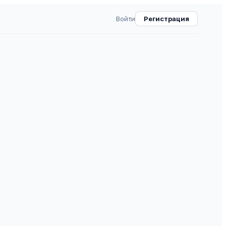
Войти
Регистрация
рского государственного
а. Серия: Экономика и
ВАК
30.0
2
⧉