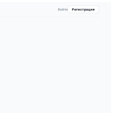
Войти
Регистрация
 13.1.2022 наименование в
медиум. Журнал о рынке
медицинской теxнике)
ВАК
30.0
0
⧉