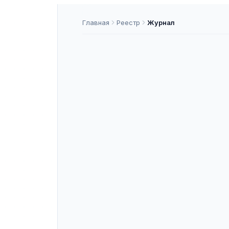
Главная
Реестр
Журнал
Ремедиум (до
перечне «Ре
лекарств и 
ISSN
1561-5936
—
ASNAP-J000170
ASNAP ID
Подать статью
О ЖУРНАЛЕ