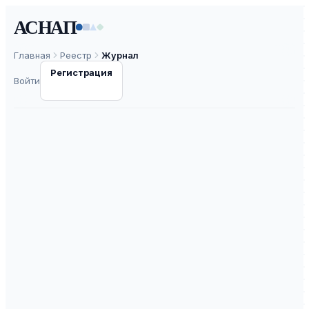
АСНАП
Главная
Реестр
Журнал
Регистрация
Войти
Музыка. Искусство,
наука, практика
ISSN
2226-3330
К2
ВАК
30.0
ASNAP-J0001286
⧉
ASNAP ID
Подать статью